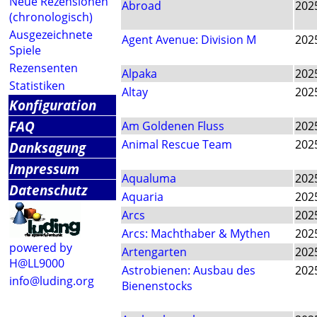
Neue Rezensionen
Abroad
202
(chronologisch)
Ausgezeichnete
Agent Avenue: Division M
202
Spiele
Rezensenten
Alpaka
202
Statistiken
Altay
202
Konfiguration
FAQ
Am Goldenen Fluss
202
Animal Rescue Team
202
Danksagung
Impressum
Aqualuma
202
Datenschutz
Aquaria
202
Arcs
202
Arcs: Machthaber & Mythen
202
powered by
Artengarten
202
H@LL9000
Astrobienen: Ausbau des
202
info@luding.org
Bienenstocks