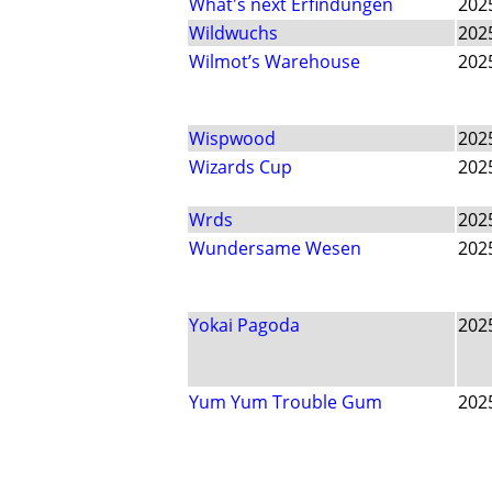
What's next Erfindungen
202
Wildwuchs
202
Wilmot’s Warehouse
202
Wispwood
202
Wizards Cup
202
Wrds
202
Wundersame Wesen
202
Yokai Pagoda
202
Yum Yum Trouble Gum
202