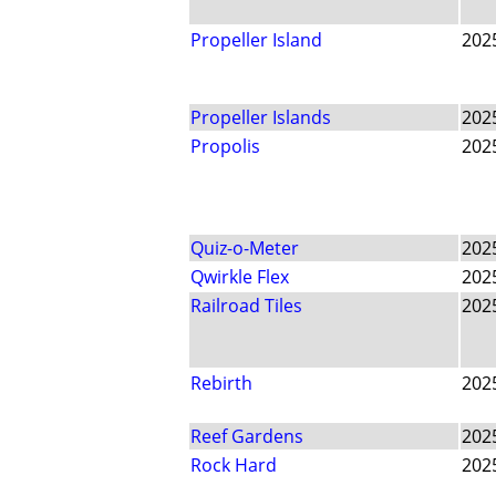
Propeller Island
202
Propeller Islands
202
Propolis
202
Quiz-o-Meter
202
Qwirkle Flex
202
Railroad Tiles
202
Rebirth
202
Reef Gardens
202
Rock Hard
202