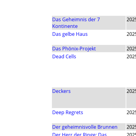
Das Geheimnis der 7
202
Kontinente
Das gelbe Haus
202
Das Phönix-Projekt
202
Dead Cells
202
Deckers
202
Deep Regrets
202
Der geheimnisvolle Brunnen
202
Der Herr der Ringe: Das
202