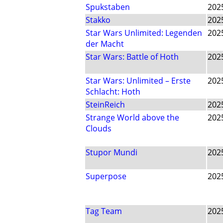
Spukstaben
202
Stakko
202
Star Wars Unlimited: Legenden
202
der Macht
Star Wars: Battle of Hoth
202
Star Wars: Unlimited – Erste
202
Schlacht: Hoth
SteinReich
202
Strange World above the
202
Clouds
Stupor Mundi
202
Superpose
202
Tag Team
202