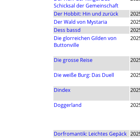
Schicksal der Gemeinschaft
Der Hobbit: Hin und zurück
202
Der Wald von Mystaria
202
Dess bassd
202
Die glorreichen Gilden von
202
Buttonville
Die grosse Reise
202
Die weiße Burg: Das Duell
202
Dindex
202
Doggerland
202
Dorfromantik: Leichtes Gepäck
202