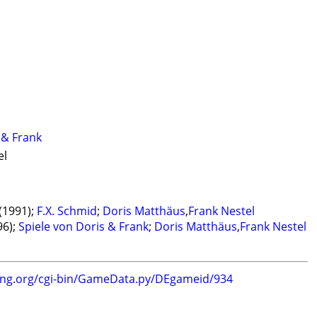
 & Frank
el
(1991);
F.X. Schmid
;
Doris Matthäus
,
Frank Nestel
96);
Spiele von Doris & Frank
;
Doris Matthäus
,
Frank Nestel
ing.org/cgi-bin/GameData.py/DEgameid/934