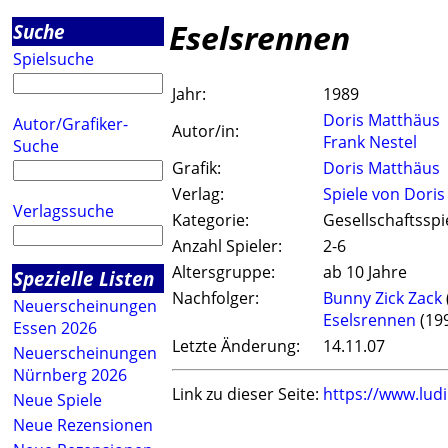
Eselsrennen
Suche
Spielsuche
Jahr:
1989
Doris Matthäus
Autor/Grafiker-
Autor/in:
Frank Nestel
Suche
Grafik:
Doris Matthäus
Verlag:
Spiele von Doris
Verlagssuche
Kategorie:
Gesellschaftsspi
Anzahl Spieler:
2-6
Altersgruppe:
ab 10 Jahre
Spezielle Listen
Nachfolger:
Bunny Zick Zack
Neuerscheinungen
Eselsrennen
(19
Essen 2026
Letzte Änderung:
14.11.07
Neuerscheinungen
Nürnberg 2026
Link zu dieser Seite:
https://www.lud
Neue Spiele
Neue Rezensionen