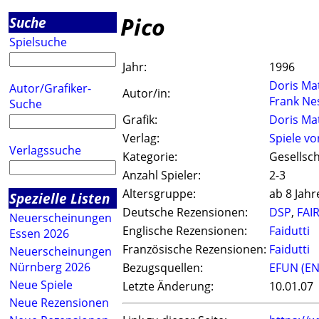
Pico
Suche
Spielsuche
Jahr:
1996
Doris Ma
Autor/Grafiker-
Autor/in:
Frank Ne
Suche
Grafik:
Doris Ma
Verlag:
Spiele vo
Verlagssuche
Kategorie:
Gesellsch
Anzahl Spieler:
2-3
Altersgruppe:
ab 8 Jahr
Spezielle Listen
Deutsche Rezensionen:
DSP
,
FAIR
Neuerscheinungen
Englische Rezensionen:
Faidutti
Essen 2026
Französische Rezensionen:
Faidutti
Neuerscheinungen
Nürnberg 2026
Bezugsquellen:
EFUN (EN
Neue Spiele
Letzte Änderung:
10.01.07
Neue Rezensionen