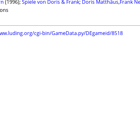
rn
(1996);
Spiele von Doris & Frank
;
Doris Matthäus
,
Frank Ne
ions
www.luding.org/cgi-bin/GameData.py/DEgameid/8518