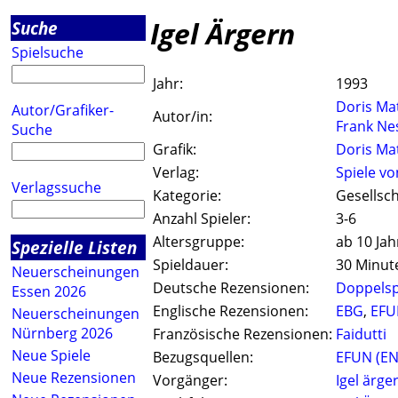
Igel Ärgern
Suche
Spielsuche
Jahr:
1993
Doris Ma
Autor/Grafiker-
Autor/in:
Frank Ne
Suche
Grafik:
Doris Ma
Verlag:
Spiele vo
Verlagssuche
Kategorie:
Gesellsch
Anzahl Spieler:
3-6
Altersgruppe:
ab 10 Jah
Spezielle Listen
Spieldauer:
30 Minut
Neuerscheinungen
Deutsche Rezensionen:
Doppelsp
Essen 2026
Englische Rezensionen:
EBG
,
EFU
Neuerscheinungen
Nürnberg 2026
Französische Rezensionen:
Faidutti
Neue Spiele
Bezugsquellen:
EFUN (EN
Neue Rezensionen
Vorgänger:
Igel ärge