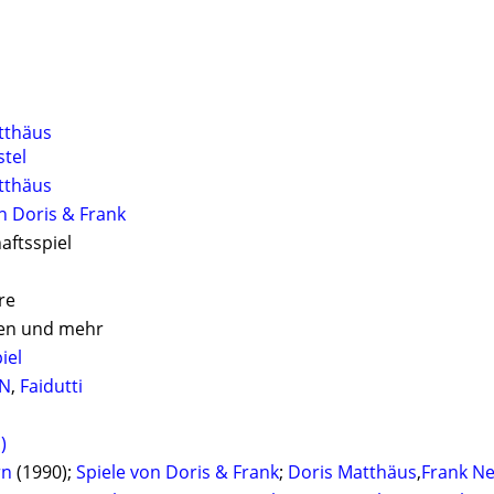
tthäus
stel
tthäus
n Doris & Frank
aftsspiel
re
en und mehr
iel
N
,
Faidutti
)
rn
(1990);
Spiele von Doris & Frank
;
Doris Matthäus
,
Frank Ne