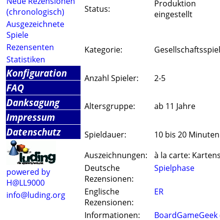
Neue Rezensionen
Produktion
Status:
(chronologisch)
eingestellt
Ausgezeichnete
Spiele
Rezensenten
Kategorie:
Gesellschaftsspie
Statistiken
Konfiguration
Anzahl Spieler:
2-5
FAQ
Danksagung
Altersgruppe:
ab 11 Jahre
Impressum
Datenschutz
Spieldauer:
10 bis 20 Minuten
Auszeichnungen:
à la carte: Kartens
Deutsche
Spielphase
powered by
Rezensionen:
H@LL9000
Englische
ER
info@luding.org
Rezensionen:
Informationen:
BoardGameGeek 