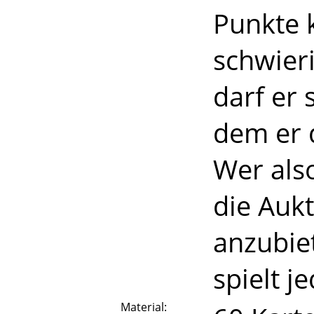
Punkte 
schwieri
darf er 
dem er 
Wer als
die Aukt
anzubiet
spielt j
Material: