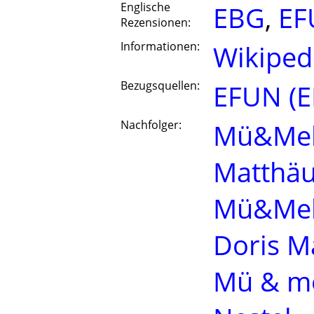
Englische
EBG
,
EF
Rezensionen:
Informationen:
Wikiped
Bezugsquellen:
EFUN (E
Nachfolger:
Mü&Me
Matthä
Mü&Me
Doris M
Mü & m