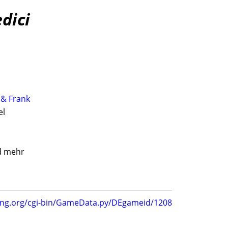
dici
 & Frank
el
d mehr
ing.org/cgi-bin/GameData.py/DEgameid/1208