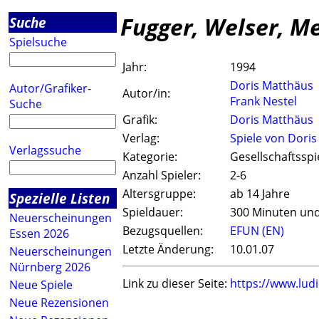
Fugger, Welser, Me
Suche
Spielsuche
Jahr:
1994
Doris Matthäus
Autor/Grafiker-
Autor/in:
Frank Nestel
Suche
Grafik:
Doris Matthäus
Verlag:
Spiele von Doris
Verlagssuche
Kategorie:
Gesellschaftsspi
Anzahl Spieler:
2-6
Altersgruppe:
ab 14 Jahre
Spezielle Listen
Spieldauer:
300 Minuten un
Neuerscheinungen
Bezugsquellen:
EFUN (EN)
Essen 2026
Letzte Änderung:
10.01.07
Neuerscheinungen
Nürnberg 2026
Link zu dieser Seite:
https://www.lud
Neue Spiele
Neue Rezensionen