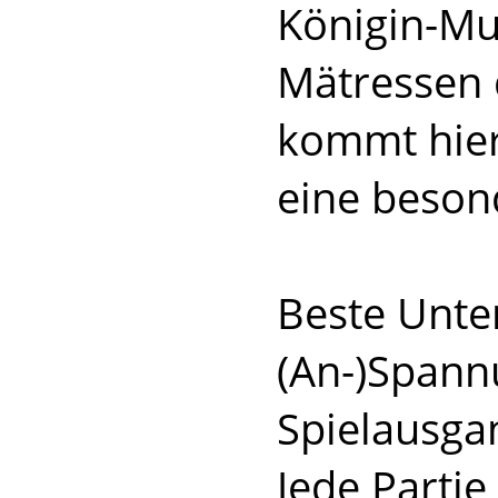
Königin-Mu
Mätressen 
kommt hier
eine besond
Beste Unte
(An-)Spannu
Spielausgan
Jede Partie