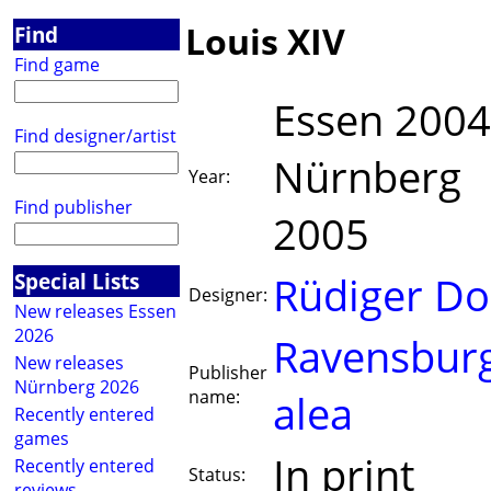
Louis XIV
Find
Find game
Essen 2004
Find designer/artist
Nürnberg
Year:
Find publisher
2005
Special Lists
Rüdiger Do
Designer:
New releases Essen
2026
Ravensbur
New releases
Publisher
Nürnberg 2026
name:
alea
Recently entered
games
In print
Recently entered
Status:
reviews