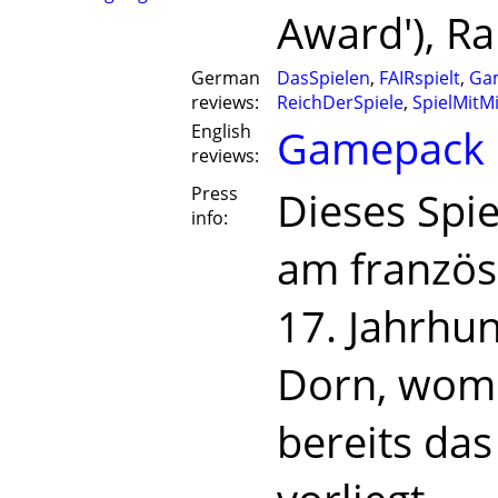
Award'), Ra
German
DasSpielen
,
FAIRspielt
,
Ga
reviews:
ReichDerSpiele
,
SpielMitM
English
Gamepack
reviews:
Press
Dieses Spi
info:
am französ
17. Jahrhu
Dorn, womi
bereits das