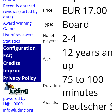
Recently entered
EUR 17.00
Price:
reviews (sorted by
date)
Board
Award Winning
Type:
Games
2-4
List of reviewers
No. of
players:
Statistics
Configuration
12 years a
FAQ
Age:
up
Credits
Imprint
75 to 100
Privacy Policy
Duration:
minutes
powered by
Awards:
Deutscher 
H@LL9000
info@luding.org