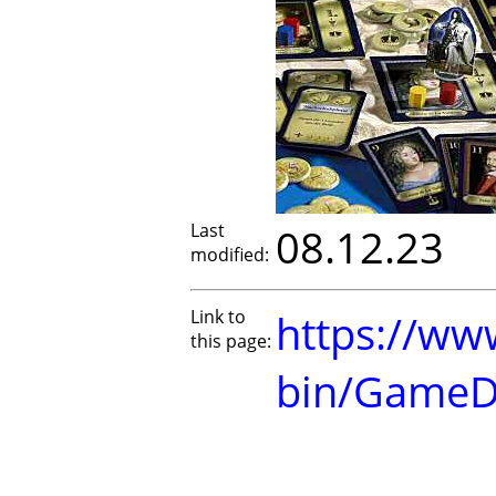
Last
08.12.23
modified:
Link to
https://www
this page:
bin/GameD