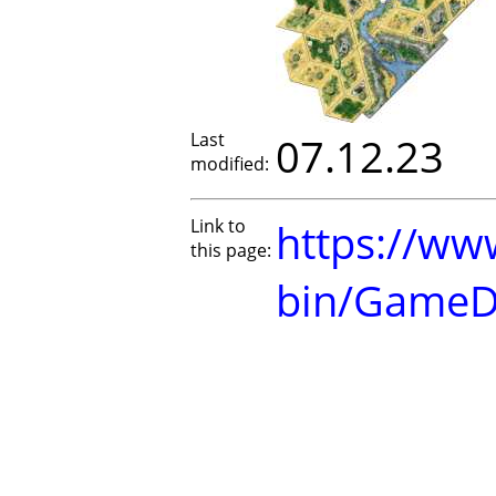
Last
07.12.23
modified:
Link to
https://www
this page:
bin/GameD