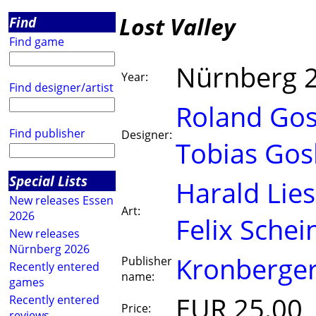
Lost Valley
Find
Find game
Nürnberg 
Year:
Find designer/artist
Roland Gos
Find publisher
Designer:
Tobias Gos
Special Lists
Harald Lie
New releases Essen
Art:
2026
Felix Schei
New releases
Nürnberg 2026
Kronberger
Publisher
Recently entered
name:
games
EUR 25.00
Recently entered
Price:
reviews