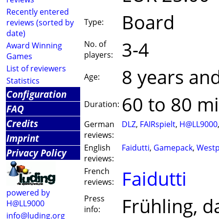
Recently entered
Board
Type:
reviews (sorted by
date)
3-4
No. of
Award Winning
players:
Games
List of reviewers
8 years an
Age:
Statistics
Configuration
60 to 80 m
Duration:
FAQ
Credits
German
DLZ
,
FAIRspielt
,
H@LL9000
reviews:
Imprint
English
Faidutti
,
Gamepack
,
West
Privacy Policy
reviews:
French
Faidutti
reviews:
powered by
Press
Frühling, d
H@LL9000
info:
info@luding.org