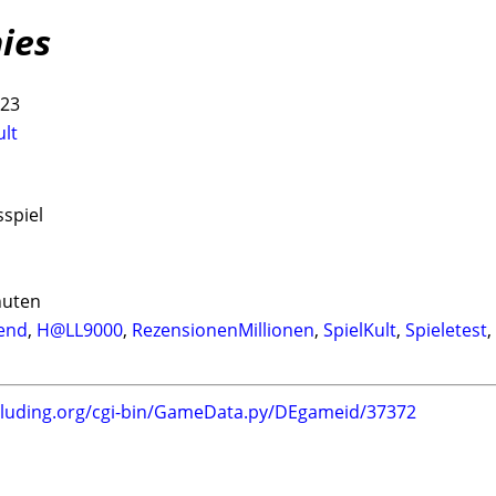
ies
023
ult
sspiel
nuten
bend
,
H@LL9000
,
RezensionenMillionen
,
SpielKult
,
Spieletest
,
.luding.org/cgi-bin/GameData.py/DEgameid/37372