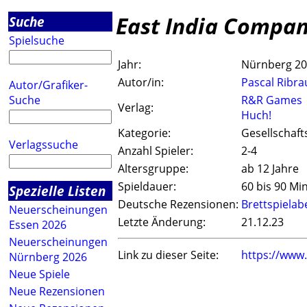
East India Compan
Suche
Spielsuche
Jahr:
Nürnberg 2
Autor/in:
Pascal Ribra
Autor/Grafiker-
Suche
R&R Games
Verlag:
Huch!
Kategorie:
Gesellschaft
Verlagssuche
Anzahl Spieler:
2-4
Altersgruppe:
ab 12 Jahre
Spieldauer:
60 bis 90 Mi
Spezielle Listen
Deutsche Rezensionen:
Brettspiela
Neuerscheinungen
Letzte Änderung:
21.12.23
Essen 2026
Neuerscheinungen
Link zu dieser Seite:
https://www
Nürnberg 2026
Neue Spiele
Neue Rezensionen