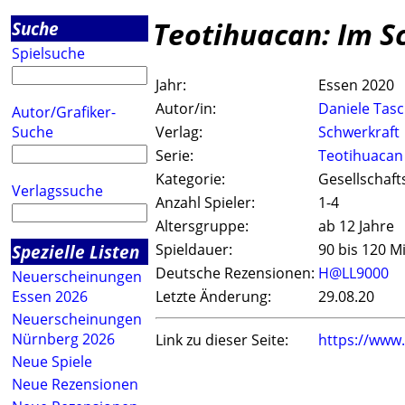
Teotihuacan: Im Sc
Suche
Spielsuche
Jahr:
Essen 2020
Autor/in:
Daniele Tasc
Autor/Grafiker-
Suche
Verlag:
Schwerkraft
Serie:
Teotihuacan
Kategorie:
Gesellschaft
Verlagssuche
Anzahl Spieler:
1-4
Altersgruppe:
ab 12 Jahre
Spezielle Listen
Spieldauer:
90 bis 120 M
Deutsche Rezensionen:
H@LL9000
Neuerscheinungen
Essen 2026
Letzte Änderung:
29.08.20
Neuerscheinungen
Nürnberg 2026
Link zu dieser Seite:
https://www
Neue Spiele
Neue Rezensionen