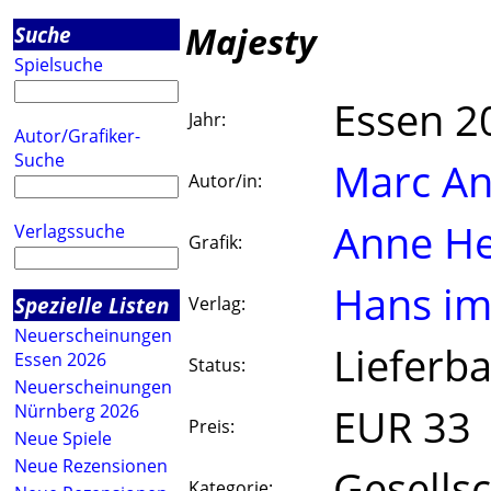
Majesty
Suche
Spielsuche
Essen 2
Jahr:
Autor/Grafiker-
Suche
Marc A
Autor/in:
Anne He
Verlagssuche
Grafik:
Hans im
Spezielle Listen
Verlag:
Neuerscheinungen
Lieferba
Essen 2026
Status:
Neuerscheinungen
EUR 33
Nürnberg 2026
Preis:
Neue Spiele
Neue Rezensionen
Gesellsc
Kategorie: