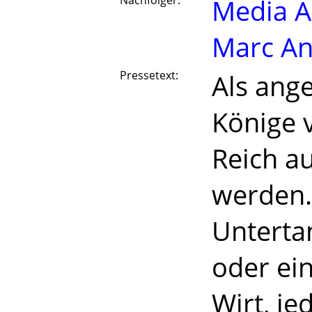
Nachfolger:
Media A
Marc A
Pressetext:
Als ang
Könige v
Reich a
werden. 
Untertan
oder ein
Wirt, je