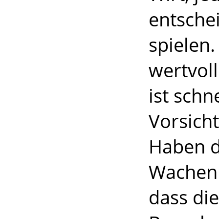
entsche
spielen
wertvoll
ist schn
Vorsich
Haben d
Wachen 
dass di