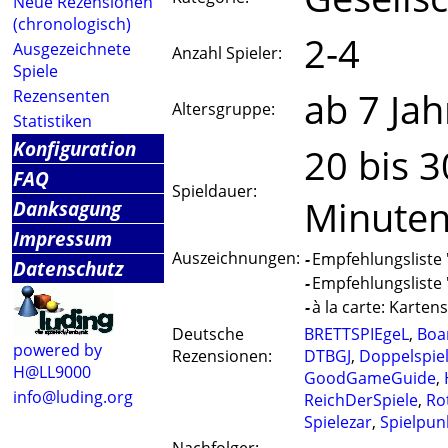
Neue Rezensionen
(chronologisch)
2-4
Ausgezeichnete
Anzahl Spieler:
Spiele
ab 7 Jah
Rezensenten
Altersgruppe:
Statistiken
Konfiguration
20 bis 3
FAQ
Spieldauer:
Minute
Danksagung
Impressum
Auszeichnungen:
-
Empfehlungsliste '
Datenschutz
-
Empfehlungsliste '
-
à la carte: Kartens
Deutsche
BRETTSPIEgeL
,
Boa
powered by
Rezensionen:
DTBGJ
,
Doppelspie
H@LL9000
GoodGameGuide
,
info@luding.org
ReichDerSpiele
,
Ro
Spielezar
,
Spielpun