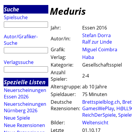
Meduris
Suche
Spielsuche
Jahr:
Essen 2016
Stefan Dorra
Autor/Grafiker-
Autor/in:
Ralf zur Linde
Suche
Grafik:
Miguel Coimbra
Verlag:
Haba
Verlagssuche
Kategorie:
Gesellschaftsspiel
Anzahl
2-4
Spieler:
Spezielle Listen
Altersgruppe:
ab 10 Jahre
Neuerscheinungen
Spieldauer:
75 Minuten
Essen 2026
Deutsche
Brettspielblog.ch
,
Bret
Neuerscheinungen
Rezensionen:
GamesWePlay
,
H@LL9
Nürnberg 2026
ReichDerSpiele
,
Spiele
Neue Spiele
Bilder:
Weltensicht
Neue Rezensionen
Letzte
01.10.17