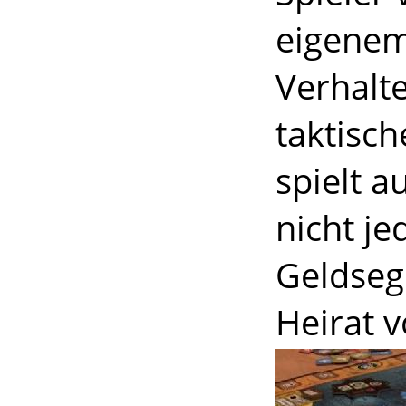
eigenem
Verhalt
taktisc
spielt a
nicht je
Geldsege
Heirat v