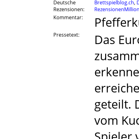
Deutsche
Brettspielblog.ch
,
Rezensionen:
RezensionenMillio
Kommentar:
Pfefferk
Pressetext:
Das Eur
zusamme
erkenne
erreiche
geteilt
vom Kuc
Spieler