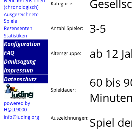
Gesellsc
Neue Rezensionen
Kategorie:
(chronologisch)
Ausgezeichnete
Spiele
3-5
Rezensenten
Anzahl Spieler:
Statistiken
Konfiguration
ab 12 J
FAQ
Altersgruppe:
Danksagung
Impressum
60 bis 9
Datenschutz
Spieldauer:
Minute
powered by
H@LL9000
info@luding.org
Auszeichnungen:
Spiel de