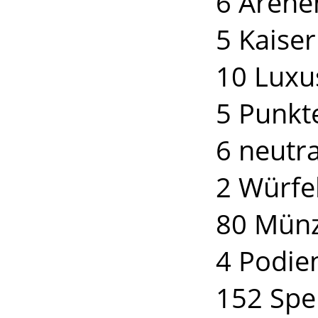
6 Arene
5 Kaise
10 Luxu
5 Punkt
6 neutra
2 Würfe
80 Mün
4 Podie
152 Spe