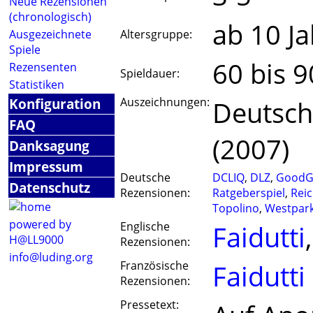
Neue Rezensionen
(chronologisch)
ab 10 J
Ausgezeichnete
Altersgruppe:
Spiele
60 bis 
Rezensenten
Spieldauer:
Statistiken
Konfiguration
Auszeichnungen:
Deutsche
FAQ
(2007)
Danksagung
Impressum
Deutsche
DCLIQ
,
DLZ
,
GoodG
Datenschutz
Rezensionen:
Ratgeberspiel
,
Rei
Topolino
,
Westpar
powered by
Englische
Faidutti
H@LL9000
Rezensionen:
info@luding.org
Französische
Faidutti
Rezensionen:
Pressetext: