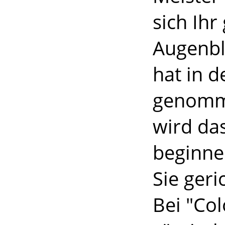
sich Ihr
Augenbli
hat in d
genomme
wird da
beginne
Sie geri
Bei "Co