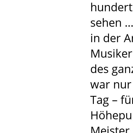
hundert
sehen …
in der 
Musiker
des gan
war nur 
Tag – f
Höhepunk
Meister