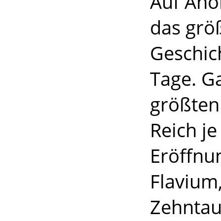
Auf Ano
das grö
Geschic
Tage. G
größten
Reich je
Eröffnu
Flavium
Zehntau