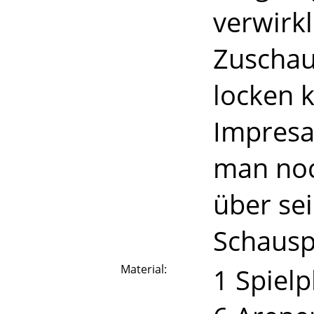
verwirk
Zuschau
locken k
Impresa
man noc
über se
Schausp
Material:
1 Spielp