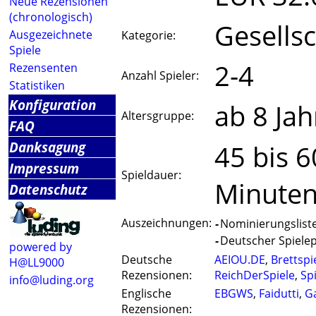
Neue Rezensionen
(chronologisch)
Gesellsc
Ausgezeichnete
Kategorie:
Spiele
2-4
Rezensenten
Anzahl Spieler:
Statistiken
Konfiguration
ab 8 Jah
Altersgruppe:
FAQ
Danksagung
45 bis 6
Impressum
Spieldauer:
Minute
Datenschutz
Auszeichnungen:
-
Nominierungsliste 
-
Deutscher Spielepr
powered by
Deutsche
AEIOU.DE
,
Brettspi
H@LL9000
Rezensionen:
ReichDerSpiele
,
Sp
info@luding.org
Englische
EBGWS
,
Faidutti
,
G
Rezensionen: