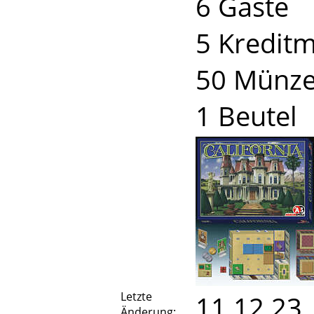
6 Gäste
5 Kredit
50 Münz
1 Beutel
Letzte
11.12.23
Änderung: