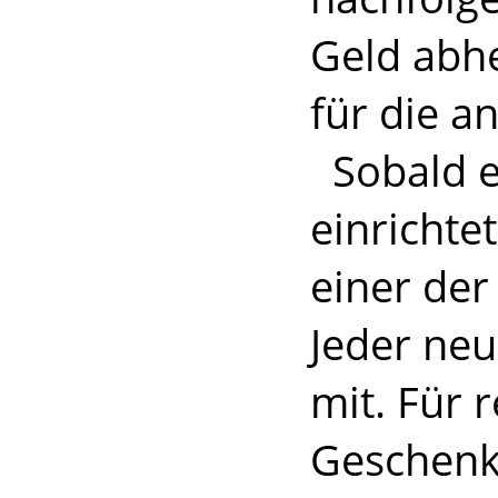
Geld abhe
für die a
Sobald e
einrichte
einer der
Jeder neu
mit. Für 
Geschenke