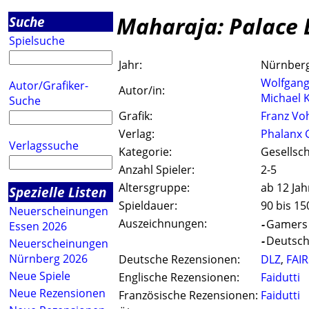
Maharaja: Palace B
Suche
Spielsuche
Jahr:
Nürnber
Wolfgan
Autor/Grafiker-
Autor/in:
Michael K
Suche
Grafik:
Franz Vo
Verlag:
Phalanx
Verlagssuche
Kategorie:
Gesellsch
Anzahl Spieler:
2-5
Altersgruppe:
ab 12 Jah
Spezielle Listen
Spieldauer:
90 bis 1
Neuerscheinungen
Auszeichnungen:
-
Gamers 
Essen 2026
-
Deutsche
Neuerscheinungen
Nürnberg 2026
Deutsche Rezensionen:
DLZ
,
FAIR
Neue Spiele
Englische Rezensionen:
Faidutti
Neue Rezensionen
Französische Rezensionen:
Faidutti