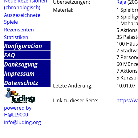
Neue Rezensionen
Übersetzungen:
Raja
(200
(chronologisch)
Material:
1 Spielbr
Ausgezeichnete
5 Spielfi
Spiele
1 Mahar
Rezensenten
5 Aktion
35 Palast
Statistiken
100 Häus
Konfiguration
7 Stadtw
FAQ
7 Person
Danksagung
60 Münz
7 Aktion
Impressum
5 Kurzspi
Datenschutz
Letzte Änderung:
10.01.07
Link zu dieser Seite:
https://
powered by
H@LL9000
info@luding.org