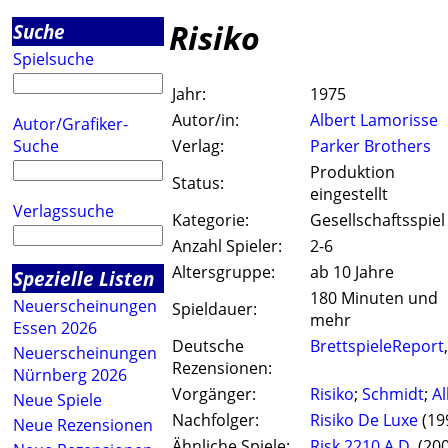
Risiko
Suche
Spielsuche
Jahr:
1975
Autor/in:
Albert Lamorisse
Autor/Grafiker-
Suche
Verlag:
Parker Brothers
Produktion
Status:
eingestellt
Verlagssuche
Kategorie:
Gesellschaftsspiel
Anzahl Spieler:
2-6
Altersgruppe:
ab 10 Jahre
Spezielle Listen
180 Minuten und
Neuerscheinungen
Spieldauer:
mehr
Essen 2026
Deutsche
BrettspieleReport
Neuerscheinungen
Rezensionen:
Nürnberg 2026
Vorgänger:
Risiko
;
Schmidt
;
Al
Neue Spiele
Nachfolger:
Risiko De Luxe
(19
Neue Rezensionen
Ähnliche Spiele:
Risk 2210 A.D.
(200