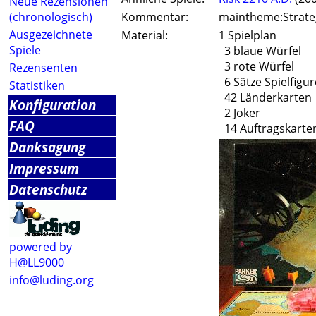
Neue Rezensionen
(chronologisch)
Kommentar:
maintheme:Strate
Ausgezeichnete
Material:
1 Spielplan
Spiele
3 blaue Würfel
3 rote Würfel
Rezensenten
6 Sätze Spielfigu
Statistiken
42 Länderkarten
Konfiguration
2 Joker
FAQ
14 Auftragskarten
Danksagung
Impressum
Datenschutz
powered by
H@LL9000
info@luding.org