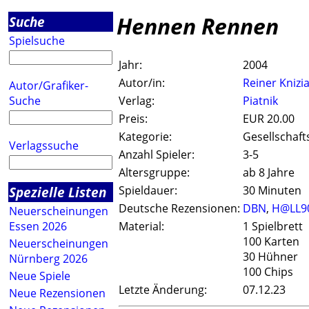
Hennen Rennen
Suche
Spielsuche
Jahr:
2004
Autor/in:
Reiner Knizi
Autor/Grafiker-
Suche
Verlag:
Piatnik
Preis:
EUR 20.00
Kategorie:
Gesellschaft
Verlagssuche
Anzahl Spieler:
3-5
Altersgruppe:
ab 8 Jahre
Spezielle Listen
Spieldauer:
30 Minuten
Deutsche Rezensionen:
DBN
,
H@LL9
Neuerscheinungen
Essen 2026
Material:
1 Spielbrett
100 Karten
Neuerscheinungen
30 Hühner
Nürnberg 2026
100 Chips
Neue Spiele
Letzte Änderung:
07.12.23
Neue Rezensionen