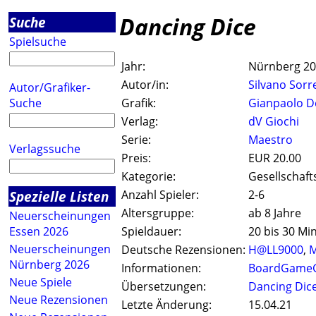
Dancing Dice
Suche
Spielsuche
Jahr:
Nürnberg 2
Autor/in:
Silvano Sorr
Autor/Grafiker-
Suche
Grafik:
Gianpaolo D
Verlag:
dV Giochi
Serie:
Maestro
Verlagssuche
Preis:
EUR 20.00
Kategorie:
Gesellschaft
Spezielle Listen
Anzahl Spieler:
2-6
Altersgruppe:
ab 8 Jahre
Neuerscheinungen
Essen 2026
Spieldauer:
20 bis 30 Mi
Neuerscheinungen
Deutsche Rezensionen:
H@LL9000
,
M
Nürnberg 2026
Informationen:
BoardGameG
Neue Spiele
Übersetzungen:
Dancing Dic
Neue Rezensionen
Letzte Änderung:
15.04.21