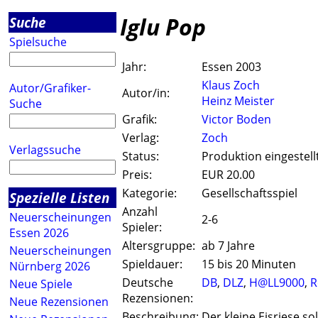
Iglu Pop
Suche
Spielsuche
Jahr:
Essen 2003
Klaus Zoch
Autor/Grafiker-
Autor/in:
Heinz Meister
Suche
Grafik:
Victor Boden
Verlag:
Zoch
Verlagssuche
Status:
Produktion eingestell
Preis:
EUR 20.00
Kategorie:
Gesellschaftsspiel
Spezielle Listen
Anzahl
Neuerscheinungen
2-6
Spieler:
Essen 2026
Altersgruppe:
ab 7 Jahre
Neuerscheinungen
Spieldauer:
15 bis 20 Minuten
Nürnberg 2026
Deutsche
DB
,
DLZ
,
H@LL9000
,
R
Neue Spiele
Rezensionen:
Neue Rezensionen
Beschreibung:
Der kleine Eisriese s