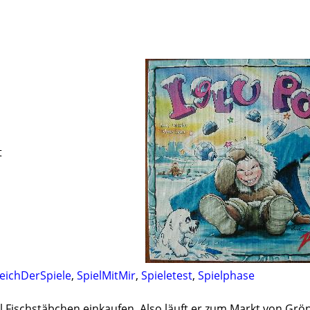
t
eichDerSpiele
,
SpielMitMir
,
Spieletest
,
Spielphase
oll Fischstäbchen einkaufen. Also läuft er zum Markt von Gr