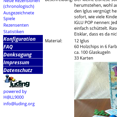
Neue Rezensionen
herumstehen, wohl auc
(chronologisch)
den Iglus vergnügt he
Ausgezeichnete
sofort, wie viele Kin
Spiele
IGLU POP nennen: Jede
Rezensenten
einfach schüttelt. Ra
Statistiken
Eisklar, dass es da nic
Konfiguration
Material:
12 Iglus
FAQ
60 Holzchips in 6 Far
ca. 100 Glaskugeln
Danksagung
33 Karten
Impressum
Datenschutz
powered by
H@LL9000
info@luding.org