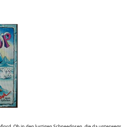
önfjord. Ob in den lustigen Schneedosen, die da unterwegs