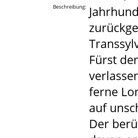
Beschreibung:
Jahrhund
zurückge
Transsyl
Fürst der
verlassen
ferne Lo
auf unsc
Der berü