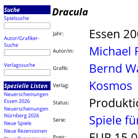
Dracula
Suche
Spielsuche
Essen 2
Jahr:
Autor/Grafiker-
Suche
Michael 
Autor/in:
Bernd W
Verlagssuche
Grafik:
Kosmos
Spezielle Listen
Verlag:
Neuerscheinungen
Produktio
Essen 2026
Status:
Neuerscheinungen
Spiele fü
Nürnberg 2026
Serie:
Neue Spiele
Neue Rezensionen
EUR 15.
Preis: