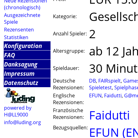
Neue Rezensionen
(chronologisch)
Gesellsch
Ausgezeichnete
Kategorie:
Spiele
2
Rezensenten
Anzahl Spieler:
Statistiken
Konfiguration
ab 12 Ja
Altersgruppe:
FAQ
Danksagung
30 Minu
Spieldauer:
Impressum
Deutsche
DB
,
FAIRspielt
,
Game
Datenschutz
Rezensionen:
Spieletest
,
Spielphas
Englische
EFUN
,
Faidutti
,
G@me
Rezensionen:
powered by
Französische
Faidutti
H@LL9000
Rezensionen:
info@luding.org
Bezugsquellen:
EFUN (E