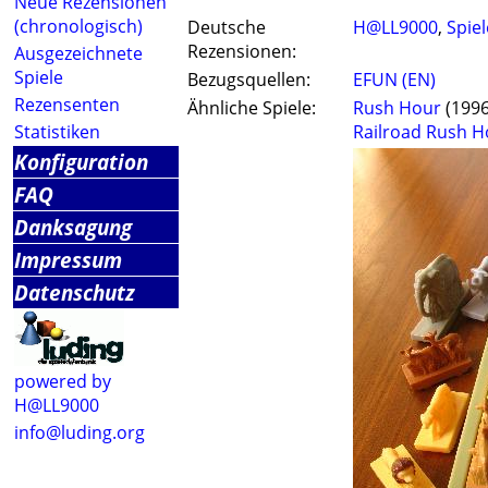
Neue Rezensionen
(chronologisch)
Deutsche
H@LL9000
,
Spiel
Rezensionen:
Ausgezeichnete
Spiele
Bezugsquellen:
EFUN (EN)
Rezensenten
Ähnliche Spiele:
Rush Hour
(1996
Statistiken
Railroad Rush H
Konfiguration
FAQ
Danksagung
Impressum
Datenschutz
powered by
H@LL9000
info@luding.org