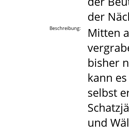
der Beut
der Näc
Beschreibung:
Mitten a
vergrab
bisher n
kann es 
selbst e
Schatzj
und Wäl