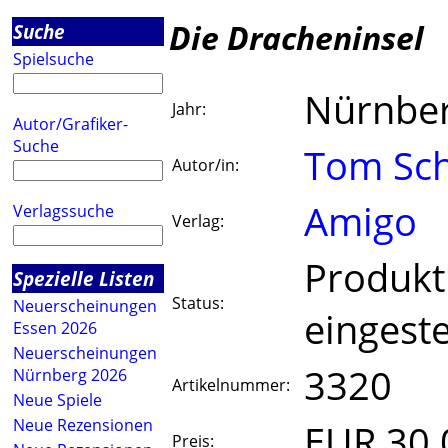
Die Dracheninsel
Suche
Spielsuche
Nürnbe
Jahr:
Autor/Grafiker-
Suche
Tom Sc
Autor/in:
Amigo
Verlagssuche
Verlag:
Produkt
Spezielle Listen
Status:
Neuerscheinungen
eingeste
Essen 2026
Neuerscheinungen
3320
Nürnberg 2026
Artikelnummer:
Neue Spiele
Neue Rezensionen
EUR 30.
Preis: