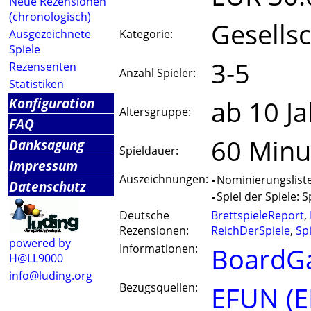
Neue Rezensionen
(chronologisch)
Gesellsc
Ausgezeichnete
Kategorie:
Spiele
3-5
Rezensenten
Anzahl Spieler:
Statistiken
Konfiguration
ab 10 J
Altersgruppe:
FAQ
60 Minu
Danksagung
Spieldauer:
Impressum
Auszeichnungen:
-
Nominierungsliste 
Datenschutz
-
Spiel der Spiele: S
Deutsche
BrettspieleReport
,
Rezensionen:
ReichDerSpiele
,
Sp
powered by
Informationen:
BoardG
H@LL9000
info@luding.org
Bezugsquellen:
EFUN (E