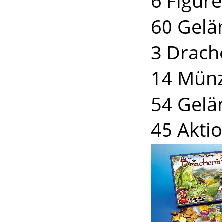
6 Figur
60 Gelä
3 Drach
14 Mün
54 Gelä
45 Akti