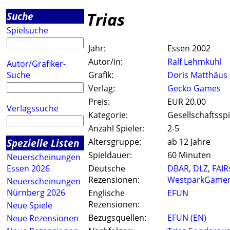
Trias
Suche
Spielsuche
Jahr:
Essen 2002
Autor/in:
Ralf Lehmkuhl
Autor/Grafiker-
Suche
Grafik:
Doris Matthäus
Verlag:
Gecko Games
Preis:
EUR 20.00
Verlagssuche
Kategorie:
Gesellschaftsspi
Anzahl Spieler:
2-5
Spezielle Listen
Altersgruppe:
ab 12 Jahre
Spieldauer:
60 Minuten
Neuerscheinungen
Essen 2026
Deutsche
DBAR
,
DLZ
,
FAIR
Rezensionen:
WestparkGame
Neuerscheinungen
Nürnberg 2026
Englische
EFUN
Rezensionen:
Neue Spiele
Bezugsquellen:
EFUN (EN)
Neue Rezensionen