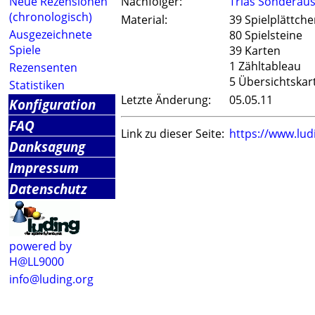
Neue Rezensionen
Nachfolger:
Trias Sonderau
(chronologisch)
Material:
39 Spielplättch
Ausgezeichnete
80 Spielsteine
Spiele
39 Karten
1 Zähltableau
Rezensenten
5 Übersichtskar
Statistiken
Letzte Änderung:
05.05.11
Konfiguration
FAQ
Link zu dieser Seite:
https://www.lu
Danksagung
Impressum
Datenschutz
powered by
H@LL9000
info@luding.org