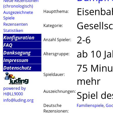
Neue Rezensionen
(chronologisch)
Eisenba
Hauptthema:
Ausgezeichnete
Spiele
Gesellsc
Rezensenten
Kategorie:
Statistiken
2-6
Konfiguration
Anzahl Spieler:
FAQ
ab 10 J
Danksagung
Altersgruppe:
Impressum
75 Minu
Datenschutz
Spieldauer:
mehr
powered by
Auszeichnungen:
Spiel de
H@LL9000
info@luding.org
Deutsche
Familienspiele
,
Go
Rezensionen: