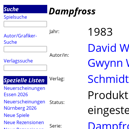
Dampfross
Suche
Spielsuche
1983
Jahr:
Autor/Grafiker-
Suche
David W
Autor/in:
Gwynn 
Verlagssuche
Schmidt
Verlag:
Spezielle Listen
Neuerscheinungen
Produkt
Essen 2026
Neuerscheinungen
Status:
eingeste
Nürnberg 2026
Neue Spiele
Dampfr
Neue Rezensionen
Serie: