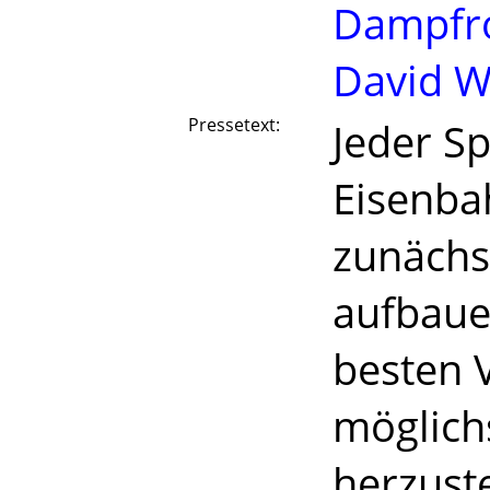
Dampfr
David W
Pressetext:
Jeder Sp
Eisenbah
zunächs
aufbaue
besten 
möglichs
herzuste